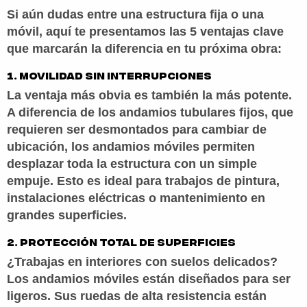
Si aún dudas entre una estructura fija o una
móvil, aquí te presentamos las
5 ventajas clave
que marcarán la diferencia en tu próxima obra:
1. Movilidad sin interrupciones
La ventaja más obvia es también la más potente.
A diferencia de los andamios tubulares fijos, que
requieren ser desmontados para cambiar de
ubicación, los andamios móviles permiten
(33)
desplazar toda la estructura
con un simple
1323
empuje. Esto es ideal para trabajos de pintura,
9376
instalaciones eléctricas o mantenimiento en
Llama
grandes superficies.
hoy
y
2. Protección total de superficies
OBTEN
¿Trabajas en interiores con suelos delicados?
UN
FLETE
Los andamios móviles están diseñados para ser
GRATIS
ligeros. Sus ruedas de alta resistencia están